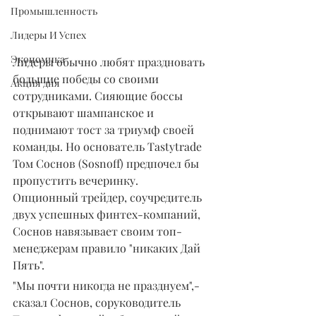
Промышленность
Лидеры И Успех
Экономика
Лидеры обычно любят праздновать 
большие победы со своими 
Акция дня
сотрудниками. Сияющие боссы 
открывают шампанское и 
поднимают тост за триумф своей 
команды. Но основатель Tastytrade 
Том Соснов (Sosnoff) предпочел бы 
пропустить вечеринку.
Опционный трейдер, соучредитель 
двух успешных финтех-компаний, 
Соснов навязывает своим топ-
менеджерам правило "никаких Дай 
Пять".
"Мы почти никогда не празднуем",- 
сказал Соснов, соруководитель 