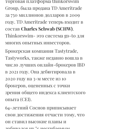
торговая платформа thinkorswim 
Group, была продана TD Ameritrade 
за 750 миллионов долларов в 2009 
году. TD Ameritrade теперь входит в 
состав 
Charles Schwab (SCHW)
. 
Thinkorswim- это система go-to для 
многих опытных инвесторов.
Брокерская компания Tastytrade, 
Tastyworks, также недавно вошла в 
число лучших онлайн-брокеров IBD 
в 2021 году. Она дебютировала в 
2020 году на 3-м месте из 10 
брокеров, оцененных с точки 
зрения общего индекса клиентского 
опыта (CEI).
64-летний Соснов приписывает 
свои достижения отчасти тому, что 
он ставил высокие планы и 
добивался их "с несгибаемым 