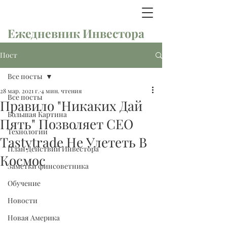
Ежедневник Инвестора
Пост
Все посты
28 мар. 2021 г.
4 мин. чтения
Все посты
Правило "Никаких Дай
Большая Картина
Пять" Позволяет СЕО
Технологии
Tastytrade Не Улететь В
План Действий Инвестора
Космос
Заметки финсоветника
Обучение
Новости
Новая Америка