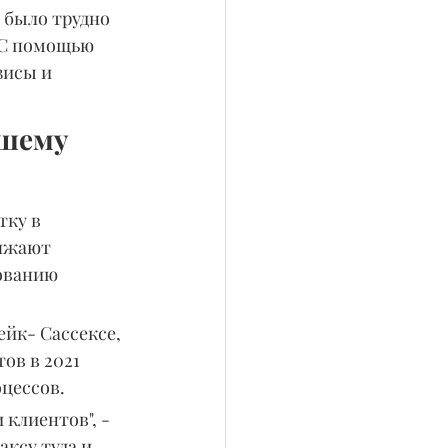
было трудно 
"С помощью 
исы и 
шему 
тку в 
лжают 
ованию 
к- Сассексе, 
в в 2021 
оцессов.
клиентов", - 
ксу туда и 