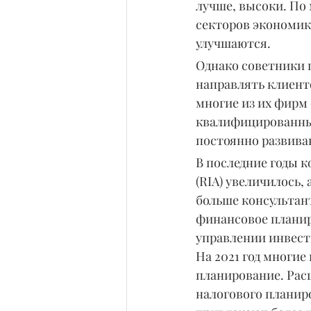
лучше, высоки. По
секторов экономик
улучшаются.
Однако советники 
направлять клиент
многие из их фирм
квалифицированных
постоянно развива
В последние годы 
(RIA) увеличилось,
больше консультант
финансовое планир
управлении инвес
На 2021 год многи
планирование. Расш
налогового планиро