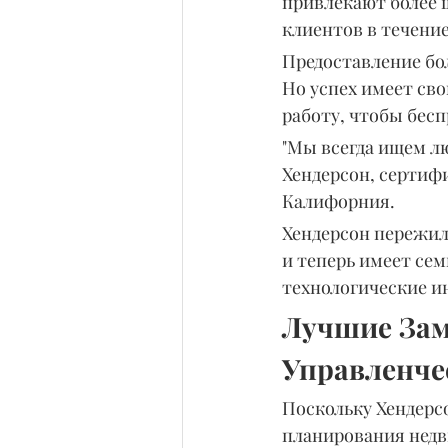
привлекают более ш
клиентов в течение
Предоставление бол
Но успех имеет св
работу, чтобы бес
"Мы всегда ищем л
Хендерсон, сертиф
Калифорния.
Хендерсон пережил 
и теперь имеет сем
технологические и
Лучшие Зам
Управленч
Поскольку Хендерс
планирования недв