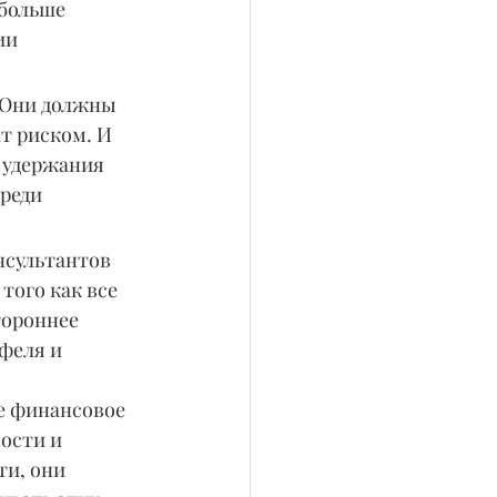
больше 
ии 
 Они должны 
т риском. И 
 удержания 
реди 
нсультантов 
того как все 
тороннее 
феля и 
е финансовое 
ости и 
и, они 