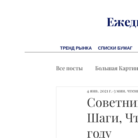
Ежед
ТРЕНД РЫНКА
СПИСКИ БУМАГ
Все посты
Большая Карти
4 янв. 2021 г.
3 мин. чтен
Заметки финсоветника
Советни
Шаги, Ч
Лидеры И Успех
Экон
году