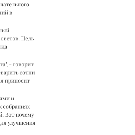
щательного 
ий в 
ный 
оветов. Цель 
нда 
а", - говорит 
еварить сотни 
ая приносит 
ями и 
 собраниях 
й. Вот почему 
ля улучшения 