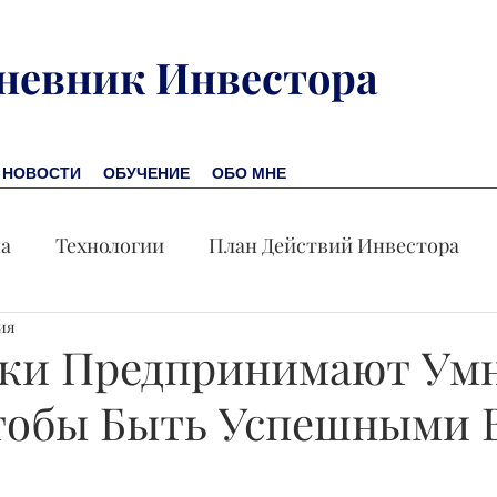
невник Инвестора
НОВОСТИ
ОБУЧЕНИЕ
ОБО МНЕ
на
Технологии
План Действий Инвестора
ия
Обучение
Новости
Новая Америка
Пр
ки Предпринимают Ум
тобы Быть Успешными В
омика
Акция дня