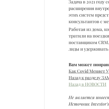
Задача в 2021 году
расширения внутрен
этих систем предст
консультантов с м
Работая из дома, к
тратили на поездки
поставщиком CRM. 
лиды и удерживать
Вам может понрави
Как Covid Меняет 
Назад к разделу
Назад в НОВОСТИ
Не является инвес
Источник Investor's 