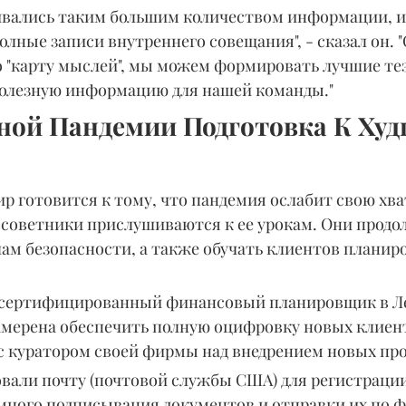
вались таким большим количеством информации, и 
лные записи внутреннего совещания", - сказал он. 
 "карту мыслей", мы можем формировать лучшие тез
полезную информацию для нашей команды."
ной Пандемии Подготовка К Худ
ир готовится к тому, что пандемия ослабит свою хва
 советники прислушиваются к ее урокам. Они продо
лам безопасности, а также обучать клиентов планир
сертифицированный финансовый планировщик в Лей
мерена обеспечить полную оцифровку новых клиенто
 с куратором своей фирмы над внедрением новых пр
вали почту (почтовой службы США) для регистрации 
 много подписывания документов и отправки их по фа