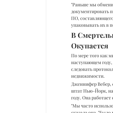
"Раньше мы обмени
документировать по
ПО, составляющего
упаковывать их в 
В Смертель
Окупается
По мере того как м
наступающем году,
следовать протоко
недвижимости.
Дженнифер Вебер, 
штат Нью-Йорк, на
году. Она работает
"Мы часто использо
сказала она. "Было