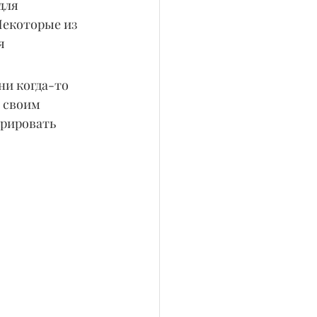
для 
Некоторые из 
я 
ни когда-то 
 своим 
рировать 