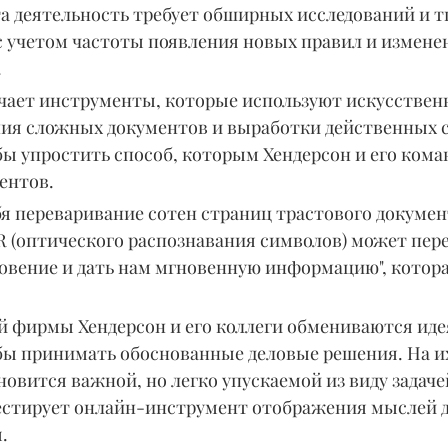
а деятельность требует обширных исследований и т
с учетом частоты появления новых правил и изменен
.
зучает инструменты, которые используют искусствен
ния сложных документов и выработки действенных с
бы упростить способ, которым Хендерсон и его кома
ентов.
бя переваривание сотен страниц трастового документ
R (оптического распознавания символов) может пер
новение и дать нам мгновенную информацию", котор
ей фирмы Хендерсон и его коллеги обмениваются иде
ы принимать обоснованные деловые решения. На их
новится важной, но легко упускаемой из виду задаче
естирует онлайн-инструмент отображения мыслей д
.