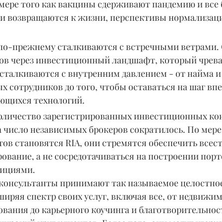
 мере того как вакцины сдерживают пандемию и все 
и возвращаются к жизни, перспективы нормализац
по-прежнему сталкиваются с встречными ветрами.
ов через инвестиционный ландшафт, который чрева
 сталкиваются с внутренним давлением - от найма и
 сотрудников до того, чтобы оставаться на шаг впе
ющихся технологий.
количество зарегистрированных инвестиционных ко
 а число независимых брокеров сократилось. По мере 
ов становятся RIA, они стремятся обеспечить всес
ование, а не сосредотачиваться на построении порт
тициями.
е консультанты принимают так называемое целостно
иряя спектр своих услуг, включая все, от недвижим
вания до карьерного коучинга и благотворительност