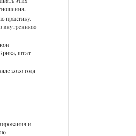
ивать этих 
отношения.
ю практику. 
ою внутреннюю 
жон 
рика, штат 
але 2020 года 
нирования и 
ою 