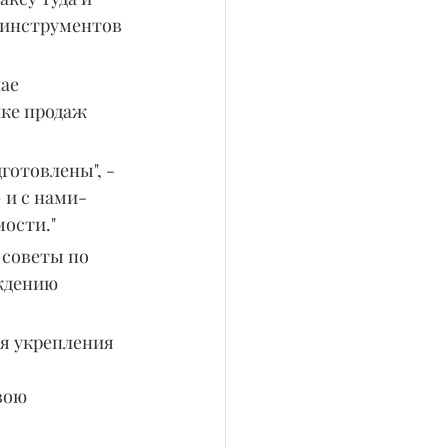
 инструментов 
ае 
ке продаж 
готовлены", - 
 и с нами-
ости."
 советы по 
ждению 
я укрепления 
вою 