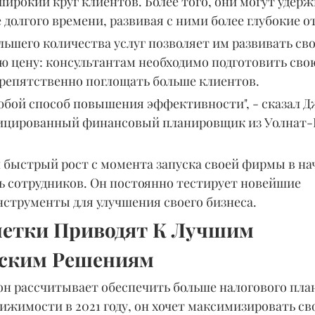
ирокий круг клиентов. Более того, они могут удерж
 долгого времени, развивая с ними более глубокие 
ьшего количества услуг позволяет им развивать сво
ою цену: консультантам необходимо подготовить св
препятственно поглощать больше клиентов.
юбой способ повышения эффективности", - сказал Д
ицированный финансовый планировщик из Уолнат-К
быстрый рост с момента запуска своей фирмы в нач
ь сотрудников. Он постоянно тестирует новейшие 
нструменты для улучшения своего бизнеса.
етки Приводят К Лучшим 
еским Решениям
он рассчитывает обеспечить больше налогового пла
ижимости в 2021 году, он хочет максимизировать св