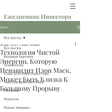
Ежедневник Инвестора
Пост
Все посты
26 апр. 2021 г.
7 мин. чтения
Все посты
Технология Чистой
Большая Картина
Энергии, Которую
Технологии
Ненавидит Илон Маск,
План Действий Инвестора
Может Быть Близка К
Заметки финсоветника
Большому Прорыву
Обучение
Новости
Новая Америка