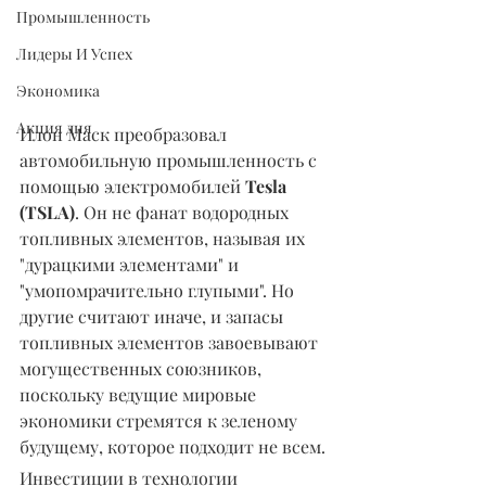
Промышленность
Лидеры И Успех
Экономика
Акция дня
Илон Маск преобразовал 
автомобильную промышленность с 
помощью электромобилей 
Tesla 
(TSLA)
. Он не фанат водородных 
топливных элементов, называя их 
"дурацкими элементами" и 
"умопомрачительно глупыми". Но 
другие считают иначе, и запасы 
топливных элементов завоевывают 
могущественных союзников, 
поскольку ведущие мировые 
экономики стремятся к зеленому 
будущему, которое подходит не всем.
Инвестиции в технологии 