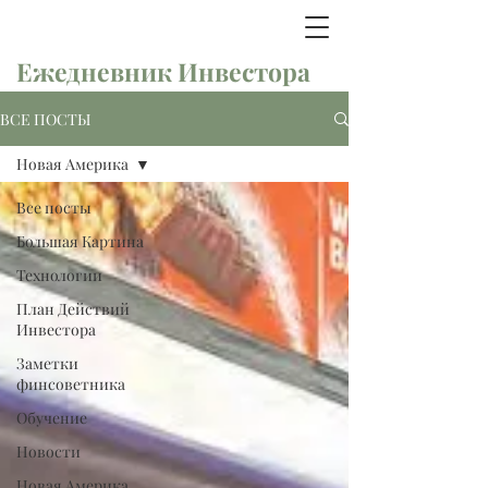
Ежедневник Инвестора
ВСЕ ПОСТЫ
Новая Америка
Все посты
Большая Картина
Технологии
План Действий
Инвестора
Заметки
финсоветника
Обучение
Новости
Новая Америка