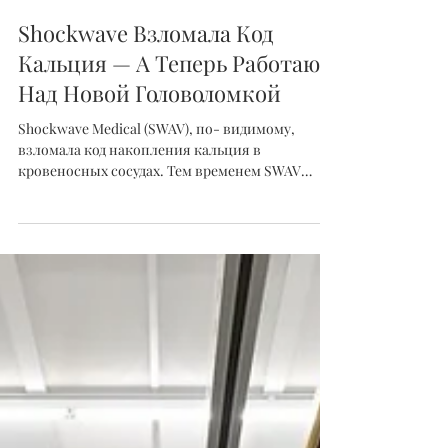
Грэг О'Нил
23 авг. 2021 г.
Shockwave Взломала Код
Кальция — А Теперь Работают
Над Новой Головоломкой
Shockwave Medical (SWAV), по- видимому,
взломала код накопления кальция в
кровеносных сосудах. Тем временем SWAV
работает над другой...