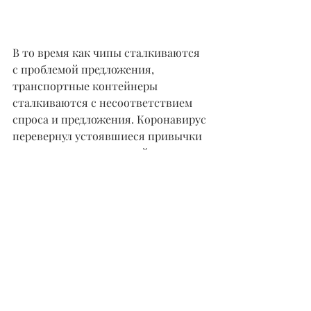
В то время как чипы сталкиваются 
с проблемой предложения, 
транспортные контейнеры 
сталкиваются с несоответствием 
спроса и предложения. Коронавирус 
перевернул устоявшиеся привычки 
судоходства, когда контейнеры 
оказались не в том месте и не в то 
время.
Блокада Суэцкого канала обратила 
внимание всего мира на растущую 
проблему в судоходной отрасли. В то 
время как контейнерное судно Ever 
Given в конечном итоге нашло свой 
путь через канал, многие 
окончательно осознали, что 