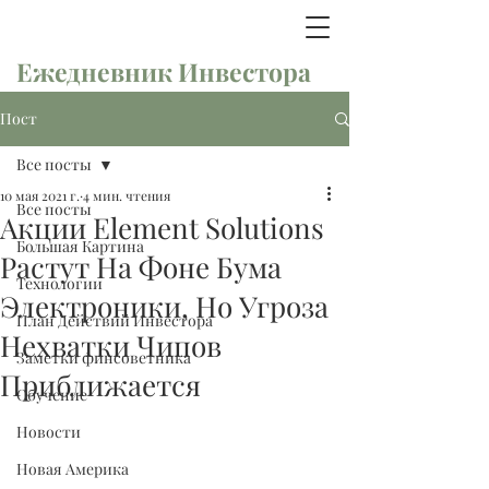
Ежедневник Инвестора
Пост
Все посты
10 мая 2021 г.
4 мин. чтения
Все посты
Акции Element Solutions
Большая Картина
Растут На Фоне Бума
Технологии
Электроники, Но Угроза
План Действий Инвестора
Нехватки Чипов
Заметки финсоветника
Приближается
Обучение
Новости
Новая Америка