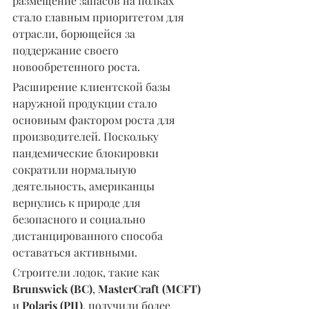
размещение запасов на полках 
стало главным приоритетом для 
отрасли, борющейся за 
поддержание своего 
новообретенного роста.
Расширение клиентской базы 
наружной продукции стало 
основным фактором роста для 
производителей. Поскольку 
пандемические блокировки 
сократили нормальную 
деятельность, американцы 
вернулись к природе для 
безопасного и социально 
дистанцированного способа 
оставаться активными.
Строители лодок, такие как 
Brunswick (BC)
, 
MasterCraft (MCFT)
и 
Polaris (PII)
, получили более 