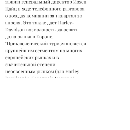
заявил генеральный директор Йохен 
Цайц в ходе телефонного разговора 
о доходах компании за 1 квартал 20 
апреля. Это также дает Harley-
Davidson возможность завоевать 
долю рынка в Европе.
"Приключенческий туризм является 
крупнейшим сегментом на многих 
европейских рынках и в 
значительной степени 
неосвоенным рынком (для Harley 
Davidson) в Северной Америке", - 
добавил Цайц.
Стратегия Rewire 
Повышает Прибыль
В этом году HOG выросла на 46%. Но 
в то время как акции Brunswick, 
Polaris и Yeti достигли рекордных 