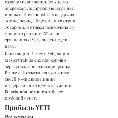
годовом исчислении. Это легко 
опережает лидирующую на рынке 
прибыль Dow industrials на 9,9% за 
тот же период. В целом, индустрия 
товаров для отдыха подскочила до 
мощного рейтинга № 20, по 
сравнению с № 89 шесть недель 
назад.
Как и акции Harley и Yeti, акции 
MasterCraft до сих пор хорошо 
держались. консолидация рынка. 
Brunswick откатился чуть ниже 
своей 50-дневной линии 
поддержки, в то время как акции 
Polaris демонстрируют более 
глубокий откат.
Прибыль YETI 
Взлетела 