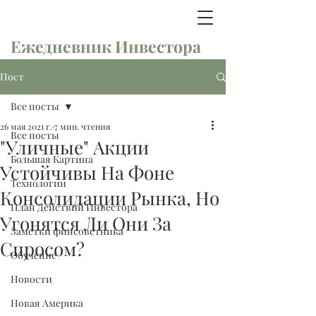
Ежедневник Инвестора
Пост
Все посты
26 мая 2021 г.
7 мин. чтения
Все посты
"Уличные" Акции
Большая Картина
Устойчивы На Фоне
Технологии
Консолидации Рынка, Но
План Действий Инвестора
Угонятся Ли Они За
Заметки финсоветника
Спросом?
Обучение
Новости
Новая Америка