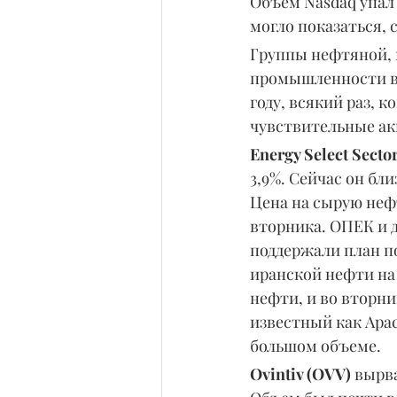
Объем Nasdaq упал
могло показаться, с
Группы нефтяной, 
промышленности вош
году, всякий раз, 
чувствительные ак
Energy Select Secto
3,9%. Сейчас он бл
Цена на сырую нефть
вторника. ОПЕК и д
поддержали план п
иранской нефти на
нефти, и во вторни
известный как Apac
большом объеме.
Ovintiv (OVV) 
вырва