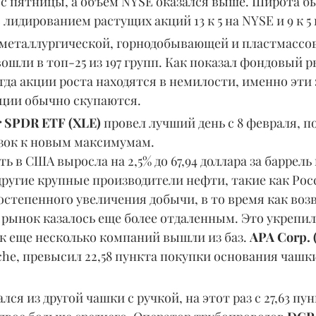
 с пятницы, а объем NYSE оказался выше. Широта бы
 лидированием растущих акций 13 к 5 на NYSE и 9 к 5 
металлургической, горнодобывающей и пластмассо
ли в топ-25 из 197 групп. Как показал фондовый р
когда акции роста находятся в немилости, именно эт
ции обычно скупаются.
r SPDR ETF (XLE) 
провел лучший день с 8 февраля, п
изок к новым максимумам.
 в США выросла на 2,5% до 67,94 доллара за баррель 
ругие крупные производители нефти, такие как Росс
остепенного увеличения добычи, в то время как воз
 рынок казалось еще более отдаленным. Это укрепил
к еще несколько компаний вышли из баз. 
APA Corp. 
he, превысил 22,58 пункта покупки основания чашки
лся из другой чашки с ручкой, на этот раз с 27,63 пу