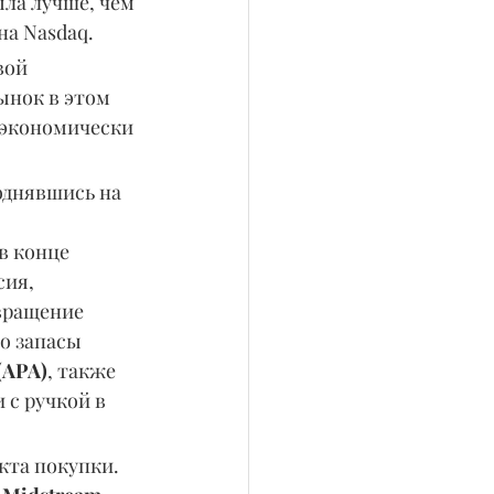
ла лучше, чем 
на Nasdaq.
вой 
ынок в этом 
и экономически 
однявшись на 
в конце 
ия, 
вращение 
о запасы 
(APA)
, также 
 с ручкой в 
нкта покупки. 