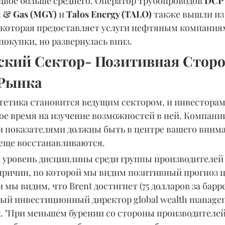
двое больше среднего. Оператор трубопроводов 
DCP 
l & Gas (MGY)
 и 
Talos Energy (TALO)
 также вышли из 
, которая предоставляет услуги нефтяным компаниям
покупки, но развернулась вниз.
ский Сектор- Позитивная Сторо
 Рынка
ргетика становится ведущим сектором, и инвесторам
ое время на изучение возможностей в ней. Компани
показателями должны быть в центре вашего вниман
 еще восстанавливаются.
 уровень дисциплины среди группы производителей
причин, по которой мы видим позитивный прогноз ц
 мы видим, что Brent достигнет (75 долларов за баррел
ый инвестиционный директор global wealth manageme
. "При меньшем бурении со стороны производителей