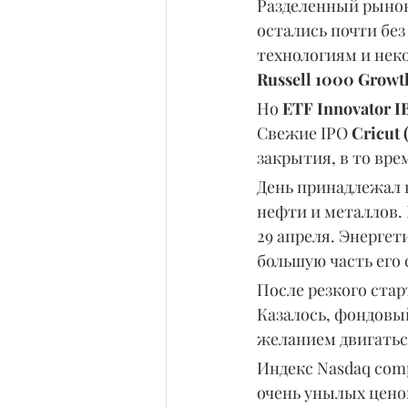
Разделенный рынок
остались почти без
технологиям и нек
Russell 1000 Growt
Но 
ETF Innovator I
Свежие IPO 
Cricut
закрытия, в то врем
День принадлежал 
нефти и металлов. 
29 апреля. Энергет
большую часть его 
После резкого стар
Казалось, фондовы
желанием двигатьс
Индекс Nasdaq comp
очень унылых цено