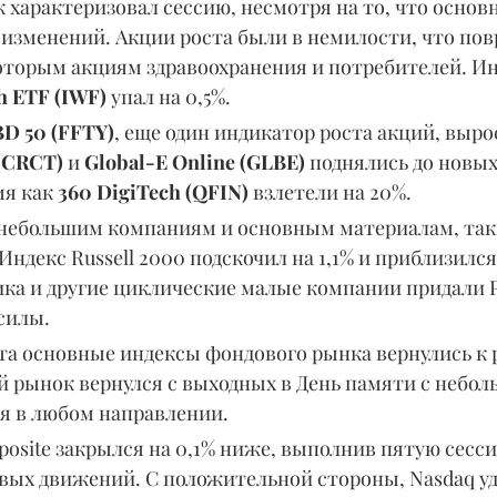
 характеризовал сессию, несмотря на то, что основ
 изменений. Акции роста были в немилости, что пов
оторым акциям здравоохранения и потребителей. И
h ETF (IWF)
 упал на 0,5%.
BD 50 (FFTY)
, еще один индикатор роста акций, вырос 
 (CRCT)
 и 
Global-E Online (GLBE)
 поднялись до новы
я как 
360 DigiTech (QFIN) 
взлетели на 20%.
небольшим компаниям и основным материалам, таки
Индекс Russell 2000 подскочил на 1,1% и приблизилс
ика и другие циклические малые компании придали Р
силы.
та основные индексы фондового рынка вернулись к р
й рынок вернулся с выходных в День памяти с небол
я в любом направлении.
osite закрылся на 0,1% ниже, выполнив пятую сесси
вых движений. С положительной стороны, Nasdaq у