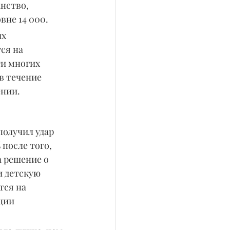
нство, 
вне 14 000.
х 
ся на 
и многих 
в течение 
ении.
получил удар 
после того, 
 решение о 
и детскую 
тся на 
ции 