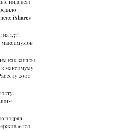
ные индексы 
редило 
ндекс
 iShares 
на 1,7%. 
х максимумов 
м как запасы 
я к максимуму 
асселу 2000 
осту. 
ьшим 
ю подряд 
держивается 