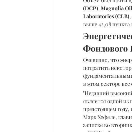
Объем был почти в
(DCP)
, 
Magnolia Oi
Laboratories (CLB)
выше 42,08 пункта 
Энергетиче
Фондового
Очевидно, что эне
потратить некотор
фундаментальными 
в этом секторе все
"Недавний высокий
является одной из 
предстоящем году, и
Марк Хефеле, главн
записке во вторник