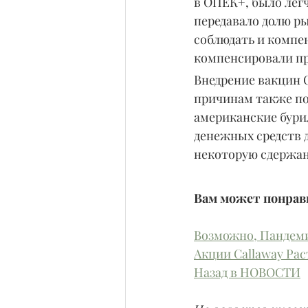
в ОПЕК+, было лег
передавало долю ры
соблюдать и компен
компенсировали пр
Внедрение вакцин C
причинам также по
американские бури
денежных средств 
некоторую сдержан
Вам может понрави
Возможно, Пандеми
Акции Callaway Рас
Назад в НОВОСТИ