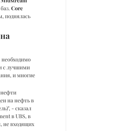
Midstream 
баз. 
Core 
, поднялась 
на 
 необходимо 
и с лучшими 
ия, и многие 
 нефти 
ен на нефть в 
ь)", - сказал 
nt в UBS, в 
, не входящих 