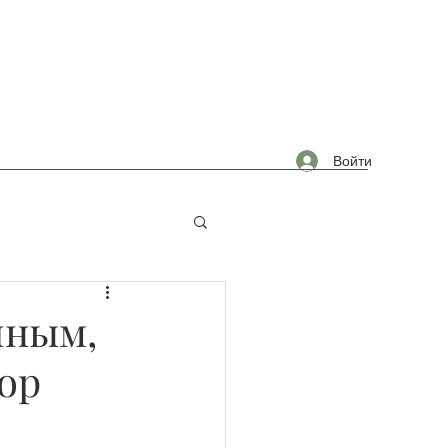
Войти
омышленность
чным,
тор