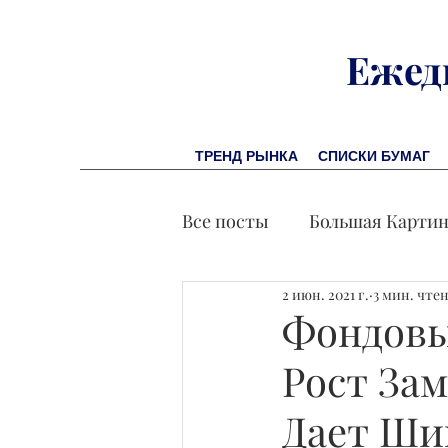
Ежед
ТРЕНД РЫНКА
СПИСКИ БУМАГ
Все посты
Большая Карти
2 июн. 2021 г.
3 мин. чте
Заметки финсоветника
Фондовы
Рост Зам
Лидеры И Успех
Экон
Дает Ши