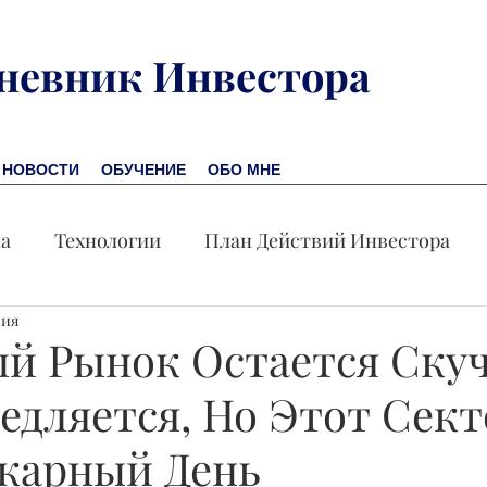
невник Инвестора
НОВОСТИ
ОБУЧЕНИЕ
ОБО МНЕ
на
Технологии
План Действий Инвестора
ния
Обучение
Новости
Новая Америка
Пр
й Рынок Остается Ску
едляется, Но Этот Сек
омика
Акция дня
карный День