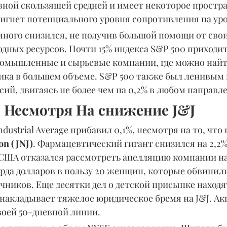
вной скользящей средней и имеет некоторое простра
игнет потенциального уровня сопротивления на уро
много снизился, не получив большой помощи от свои
ных ресурсов. Почти 15% индекса S&P 500 приходит
ромышленные и сырьевые компании, где можно найт
ика в большем объеме. S&P 500 также был ленивым 
сий, двигаясь не более чем на 0,2% в любом направл
, Несмотря На снижение J&J
dustrial Average прибавил 0,1%, несмотря на то, что 
on (JNJ)
. Фармацевтический гигант снизился на 2,2% 
 США отказался рассмотреть апелляцию компании на
рда долларов в пользу 20 женщин, которые обвинил
чников. Еще десятки дел о детской присыпке находя
 накладывает тяжелое юридическое бремя на J&J. Ак
воей 50-дневной линии.