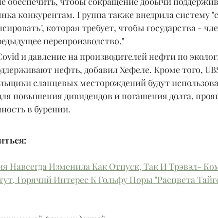
че обеспечить, чтобы сокращение добычи поддержива
нка конкурентам. Группа также внедрила систему "
сировать", которая требует, чтобы государства - чл
едыдущее перепроизводство."
ovid и давление на производителей нефти по эколо
ддерживают нефть, добавил Хефеле. Кроме того, UBS
льщики сланцевых месторождений будут использова
для повышения дивидендов и погашения долга, прояв
ность в бурении.
ться: 
я Навсегда Изменила Как Отпуск, Так И Трэвэл- К
тут, Горячий Интерес К Гольфу Поры "Расцвета Тайг