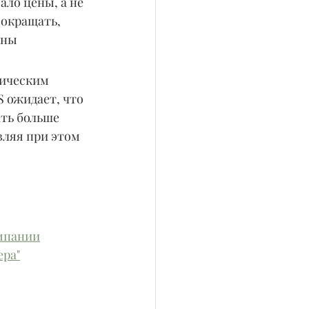
ло цены, а не 
сокращать, 
ены 
гическим 
 ожидает, что 
ть больше 
ляя при этом 
омпании
ера"