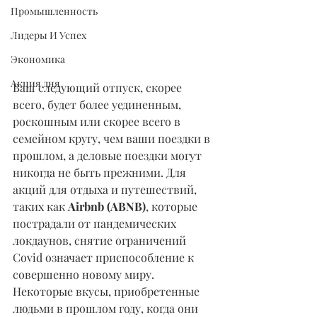
Промышленность
Лидеры И Успех
Экономика
Акция дня
Ваш следующий отпуск, скорее 
всего, будет более уединенным, 
роскошным или скорее всего в 
семейном кругу, чем ваши поездки в 
прошлом, а деловые поездки могут 
никогда не быть прежними. Для 
акций для отдыха и путешествий, 
таких как 
Airbnb (ABNB)
, которые 
пострадали от пандемических 
локдаунов, снятие ограничений 
Covid означает приспособление к 
совершенно новому миру.
Некоторые вкусы, приобретенные 
людьми в прошлом году, когда они 