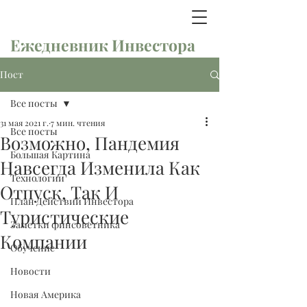
Ежедневник Инвестора
Пост
Все посты
31 мая 2021 г.
7 мин. чтения
Все посты
Возможно, Пандемия
Большая Картина
Навсегда Изменила Как
Технологии
Отпуск, Так И
План Действий Инвестора
Туристические
Заметки финсоветника
Компании
Обучение
Новости
Новая Америка