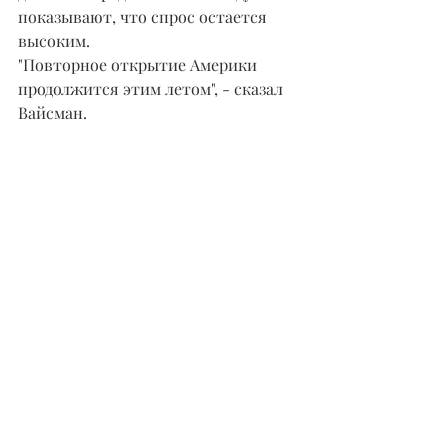
показывают, что спрос остается 
высоким.
"Повторное открытие Америки 
продолжится этим летом", - сказал 
Вайсман.
Данные по продажам RV в этом году 
показывают, что спрос остается 
высоким. (Виннебаго)
Пандемия ускорила долгосрочные 
тенденции, благоприятствующие 
выходу на улицу, заявил 
генеральный директор Winnebago 