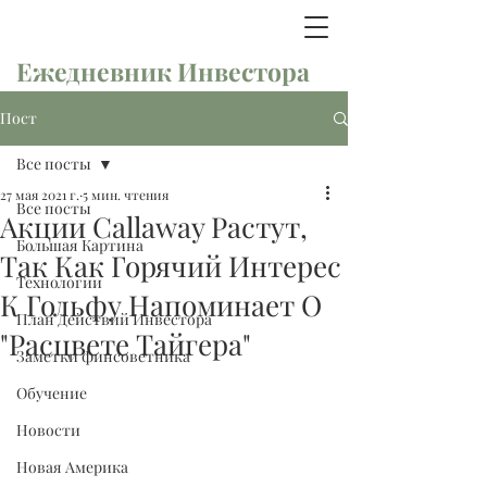
Ежедневник Инвестора
Пост
Все посты
27 мая 2021 г.
5 мин. чтения
Все посты
Акции Callaway Растут,
Большая Картина
Так Как Горячий Интерес
Технологии
К Гольфу Напоминает О
План Действий Инвестора
"Расцвете Тайгера"
Заметки финсоветника
Обучение
Новости
Новая Америка