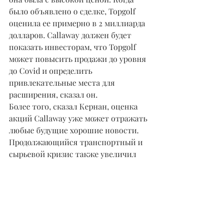
было объявлено о сделке, Topgolf 
оценила ее примерно в 2 миллиарда 
долларов. Callaway должен будет 
показать инвесторам, что Topgolf 
может повысить продажи до уровня 
до Covid и определить 
привлекательные места для 
расширения, сказал он.
Более того, сказал Кернан, оценка 
акций Callaway уже может отражать 
любые будущие хорошие новости. 
Продолжающийся транспортный и 
сырьевой кризис также увеличил 
расходы компании.
"Мы также наблюдаем рост цен на 
сырьевые товары, от стали до 
титана, от резинового уретана до 
текстиля и от сыра до куриных 