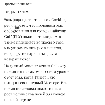
Промышленность
Лидеры И Успех
Гольф процветает в эпоху Covid-19, 
Экономика
что означает, что производитель 
Акция дня
оборудования для гольфа 
Callaway 
Golf (ELY)
 пожинает плоды. Это 
также поднимает вопросы о том, 
как удержать интерес клиентов, 
когда другие варианты досуга 
возвращаются.
На данный момент акции Callaway 
находятся на самом высоком уровне 
с 1997 года, когда Тайгер Вудс 
выиграл свой первый Мастерс. В то 
время последовал аналогичный 
рост количества полей для гольфа 
по всей стране.