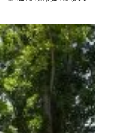
Поиск лекарства от болезни
Альцгеймера: большие успехи
биотехнологий, но гонка
только начинается
В этом году в поисках лекарств для лечения
болезни Альцгеймера были одержаны
ключевые победы: прорывы совершили
компании Biogen (BIIB),...