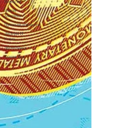
Новости
Новая
Америка
Промышленность
Лидеры И
Успех
Экономика
Акция дня