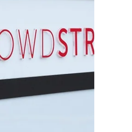
технологии, ИИ способствуют
росту продаж
Более агрессивный переход на "облачные"
сервисы будет способствовать росту продаж
компании Oracle (ORCL), говорится в отчете
аналитика,...