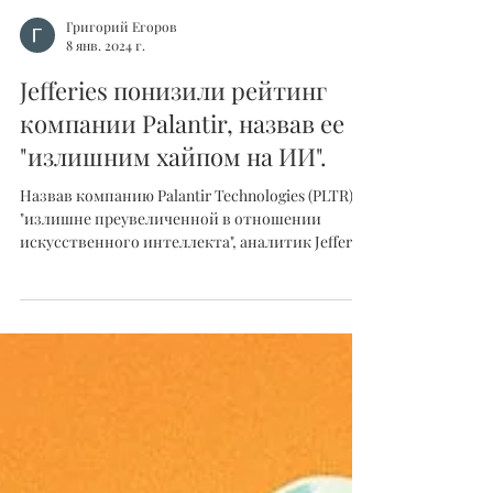
Григорий Егоров
8 янв. 2024 г.
Jefferies понизили рейтинг
компании Palantir, назвав ее
"излишним хайпом на ИИ".
Назвав компанию Palantir Technologies (PLTR)
"излишне преувеличенной в отношении
искусственного интеллекта", аналитик Jefferies
Брент...