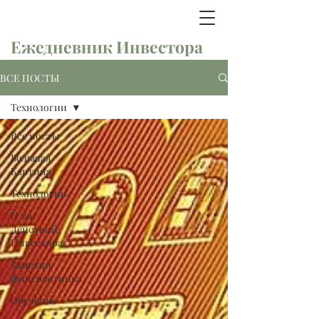
Ежедневник Инвестора
ВСЕ ПОСТЫ
Технологии
Все посты
Большая
Картина
Технологии
План
Действий
Инвестора
Заметки
финсоветника
Обучение