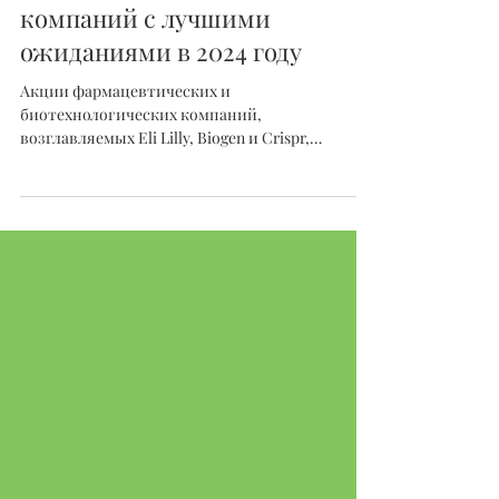
Григорий Егоров
6 янв. 2024 г.
Eli Lilly, Crispr, Biogen
возглавляют список фарма- и
био-технологических
компаний с лучшими
ожиданиями в 2024 году
Акции фармацевтических и
биотехнологических компаний,
возглавляемых Eli Lilly, Biogen и Crispr,
настраиваются на значительный рост с...