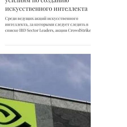
Григорий Егоров
12 нояб. 2023 г.
Эти акции растут более чем
на 81% в 2023 благодаря
усилиям по созданию
искусственного интеллекта
Среди ведущих акций искусственного
интеллекта, за которыми следует следить в
списке IBD Sector Leaders, акции CrowdStrike
(CRWD) являются...