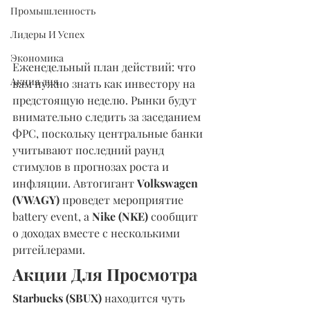
Промышленность
Лидеры И Успех
Экономика
Еженедельный план действий: что 
Акция дня
вам нужно знать как инвестору на 
предстоящую неделю. Рынки будут 
внимательно следить за заседанием 
ФРС, поскольку центральные банки 
учитывают последний раунд 
стимулов в прогнозах роста и 
инфляции. Автогигант 
Volkswagen 
(VWAGY) 
проведет мероприятие 
battery event, а 
Nike (NKE) 
сообщит 
о доходах вместе с несколькими 
ритейлерами.
Акции Для Просмотра
Starbucks (SBUX)
 находится чуть 