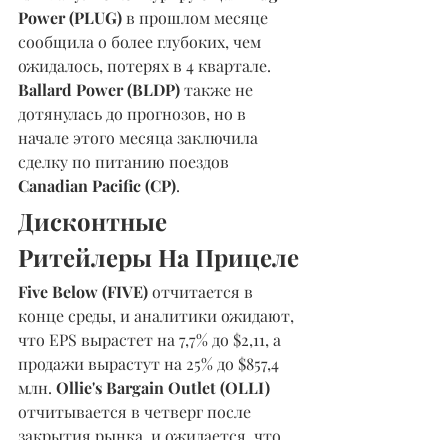
Power (PLUG)
 в прошлом месяце 
сообщила о более глубоких, чем 
ожидалось, потерях в 4 квартале. 
Ballard Power (BLDP) 
также не 
дотянулась до прогнозов, но в 
начале этого месяца заключила 
сделку по питанию поездов 
Canadian Pacific (CP)
.
Дисконтные 
Ритейлеры На Прицеле
Five Below (FIVE)
 отчитается в 
конце среды, и аналитики ожидают, 
что EPS вырастет на 7,7% до $2,11, а 
продажи вырастут на 25% до $857,4 
млн. 
Ollie's Bargain Outlet (OLLI)
отчитывается в четверг после 
закрытия рынка, и ожидается, что 