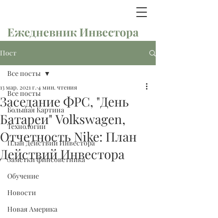
Ежедневник Инвестора
Пост
Все посты
13 мар. 2021 г.
4 мин. чтения
Все посты
Заседание ФРС, "День
Большая Картина
Батареи" Volkswagen,
Технологии
Отчетность Nike: План
План Действий Инвестора
Действий Инвестора
Заметки финсоветника
Обучение
Новости
Новая Америка