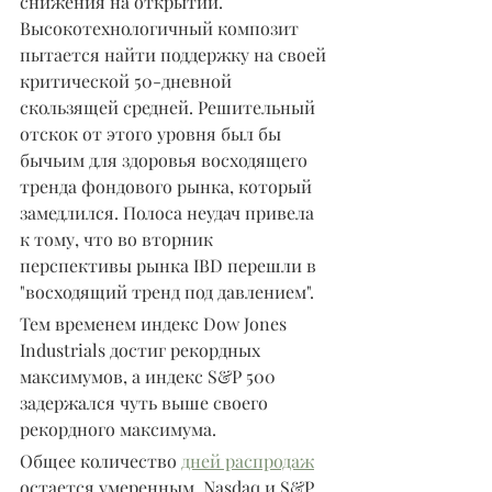
снижения на открытии. 
Высокотехнологичный композит 
пытается найти поддержку на своей 
критической 50-дневной 
скользящей средней. Решительный 
отскок от этого уровня был бы 
бычьим для здоровья восходящего 
тренда фондового рынка, который 
замедлился. Полоса неудач привела 
к тому, что во вторник 
перспективы рынка IBD перешли в 
"восходящий тренд под давлением".
Тем временем индекс Dow Jones 
Industrials достиг рекордных 
максимумов, а индекс S&P 500 
задержался чуть выше своего 
рекордного максимума.
Общее количество 
дней распродаж
остается умеренным. Nasdaq и S&P 