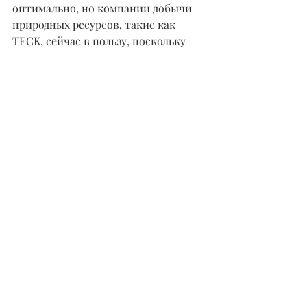
оптимально, но компании добычи 
природных ресурсов, такие как 
TECK, сейчас в пользу, поскольку 
мировая экономика 
восстанавливается после пандемии".
Вам может понравиться: 
У Повышения Налогов Байдена Есть 
Математическая Проблема
Венчурный Капитал Вливает В 
Технологические Компании 
Рекордными Темпами
Акции Yeti Процветают, Когда 
Американцы Снова Начинают 
Отправляться В Путь
Назад в НОВОСТИ
Не является инвестиционной 