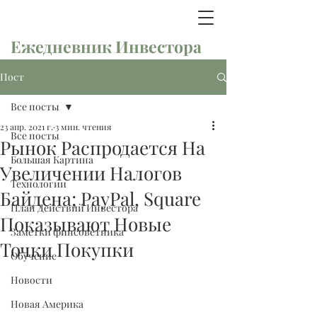
Ежедневник Инвестора
Пост
Все посты
23 апр. 2021 г.
3 мин. чтения
Все посты
Рынок Распродается На
Большая Картина
Увеличении Налогов
Технологии
Байдена; PayPal, Square
План Действий Инвестора
Показывают Новые
Заметки финсоветника
Точки Покупки
Обучение
Новости
Новая Америка